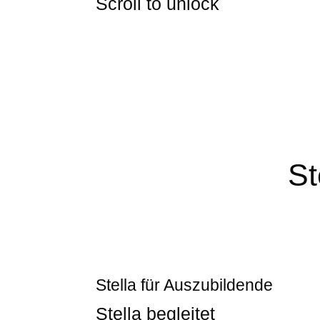
Scroll to unlock
St
Stella für Auszubildende
Stella begleitet