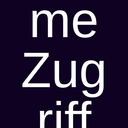
me
Zug
riff