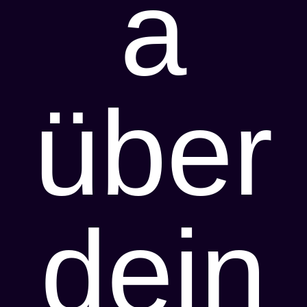
a
über
dein