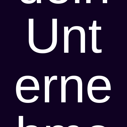
Unt
erne