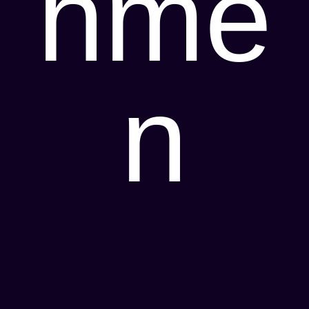
hme
n